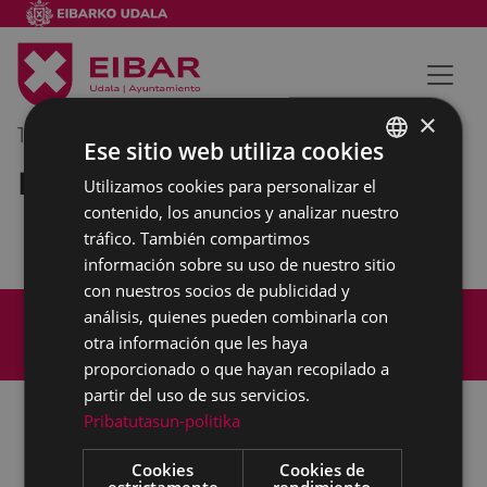
×
10/07/2019
12:00
-
13:00
Ese sitio web utiliza cookies
Reunión interna municipal
Utilizamos cookies para personalizar el
BASQUE
contenido, los anuncios y analizar nuestro
SPANISH
tráfico. También compartimos
información sobre su uso de nuestro sitio
con nuestros socios de publicidad y
Mapa del Sitio
Aviso legal
análisis, quienes pueden combinarla con
Política de cookies
Contacto
otra información que les haya
Accesibilidad
proporcionado o que hayan recopilado a
partir del uso de sus servicios.
Pribatutasun-politika
Todas las redes sociales del Ayuntamiento
Cookies
Cookies de
estrictamente
rendimiento