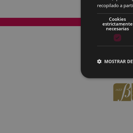
recopilado a parti
Cookies
Mapa del Sitio
estrictamente
necesarias
MOSTRAR DE