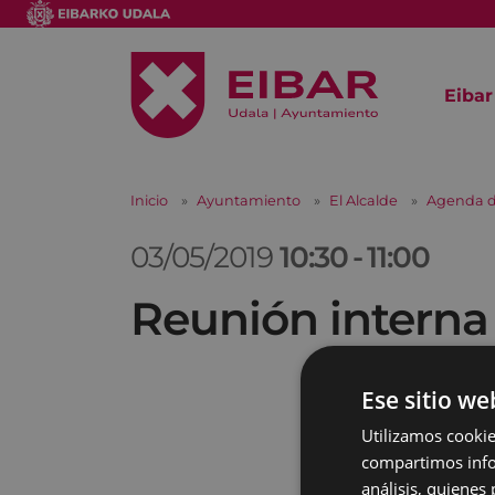
Eibar
Inicio
Ayuntamiento
El Alcalde
Agenda d
03/05/2019
10:30
-
11:00
Reunión interna
Ese sitio we
Utilizamos cookie
compartimos infor
análisis, quiene