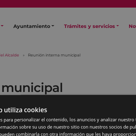
Ayuntamiento
Trámites y servicios
No
el Alcalde
Reunión interna municipal
 municipal
b utiliza cookies
s para personalizar el contenido, los anuncios y analizar nuestro
mación sobre su uso de nuestro sitio con nuestros socios de pub
s pueden combinarla con otra información que les haya proporci