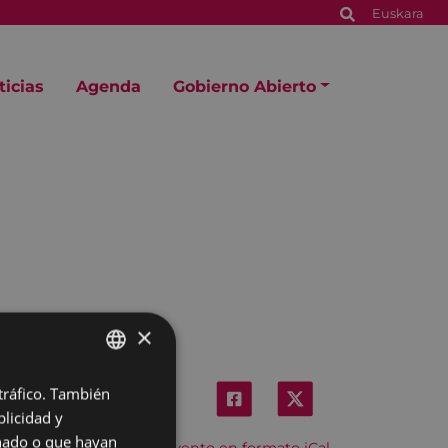
Euskara
ticias
Agenda
Gobierno Abierto
×
 tráfico. También
BASQUE
licidad y
SPANISH
onado o que hayan