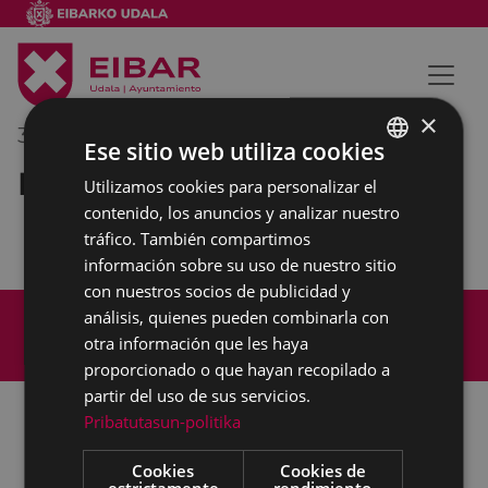
×
30/04/2019
11:30
-
12:30
Ese sitio web utiliza cookies
Reunión interna municipal
Utilizamos cookies para personalizar el
BASQUE
contenido, los anuncios y analizar nuestro
SPANISH
tráfico. También compartimos
información sobre su uso de nuestro sitio
con nuestros socios de publicidad y
Mapa del Sitio
Aviso legal
análisis, quienes pueden combinarla con
Política de cookies
Contacto
otra información que les haya
Accesibilidad
proporcionado o que hayan recopilado a
partir del uso de sus servicios.
Pribatutasun-politika
Todas las redes sociales del Ayuntamiento
Cookies
Cookies de
estrictamente
rendimiento