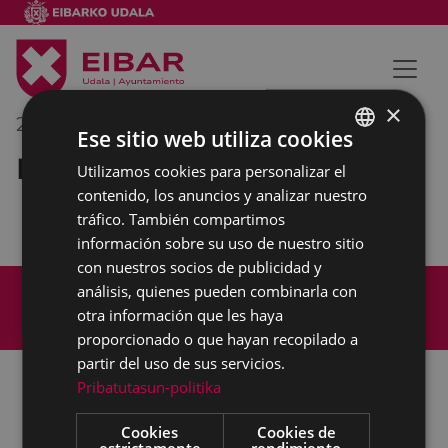
×
28/03/2019
09:00
-
10:00
Ese sitio web utiliza cookies
Reunión interna municipal
Utilizamos cookies para personalizar el
BASQUE
contenido, los anuncios y analizar nuestro
SPANISH
tráfico. También compartimos
información sobre su uso de nuestro sitio
con nuestros socios de publicidad y
Mapa del Sitio
Aviso legal
análisis, quienes pueden combinarla con
Política de cookies
Contacto
otra información que les haya
Accesibilidad
proporcionado o que hayan recopilado a
partir del uso de sus servicios.
Pribatutasun-politika
Todas las redes sociales del Ayuntamiento
Cookies
Cookies de
estrictamente
rendimiento