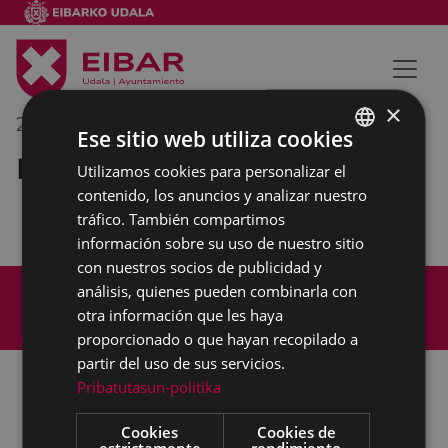
×
20/03/2019
12:30
-
13:30
Ese sitio web utiliza cookies
Reunión interna municipal
Utilizamos cookies para personalizar el
BASQUE
contenido, los anuncios y analizar nuestro
SPANISH
tráfico. También compartimos
información sobre su uso de nuestro sitio
con nuestros socios de publicidad y
Mapa del Sitio
Aviso legal
análisis, quienes pueden combinarla con
Política de cookies
Contacto
otra información que les haya
Accesibilidad
proporcionado o que hayan recopilado a
partir del uso de sus servicios.
Pribatutasun-politika
Todas las redes sociales del Ayuntamiento
Cookies
Cookies de
estrictamente
rendimiento