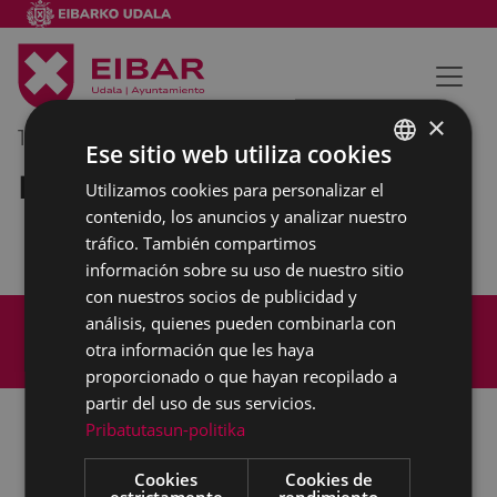
×
13/02/2019
11:30
-
12:30
Ese sitio web utiliza cookies
Reunión interna municipal
Utilizamos cookies para personalizar el
BASQUE
contenido, los anuncios y analizar nuestro
SPANISH
tráfico. También compartimos
información sobre su uso de nuestro sitio
con nuestros socios de publicidad y
Mapa del Sitio
Aviso legal
análisis, quienes pueden combinarla con
Política de cookies
Contacto
otra información que les haya
Accesibilidad
proporcionado o que hayan recopilado a
partir del uso de sus servicios.
Pribatutasun-politika
Todas las redes sociales del Ayuntamiento
Cookies
Cookies de
estrictamente
rendimiento