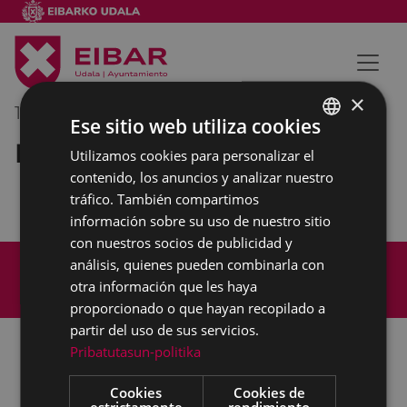
×
12/02/2019
08:30
-
09:30
Ese sitio web utiliza cookies
Reunión interna municipal
Utilizamos cookies para personalizar el
BASQUE
contenido, los anuncios y analizar nuestro
SPANISH
tráfico. También compartimos
información sobre su uso de nuestro sitio
con nuestros socios de publicidad y
Mapa del Sitio
Aviso legal
análisis, quienes pueden combinarla con
Política de cookies
Contacto
otra información que les haya
Accesibilidad
proporcionado o que hayan recopilado a
partir del uso de sus servicios.
Pribatutasun-politika
Todas las redes sociales del Ayuntamiento
Cookies
Cookies de
estrictamente
rendimiento