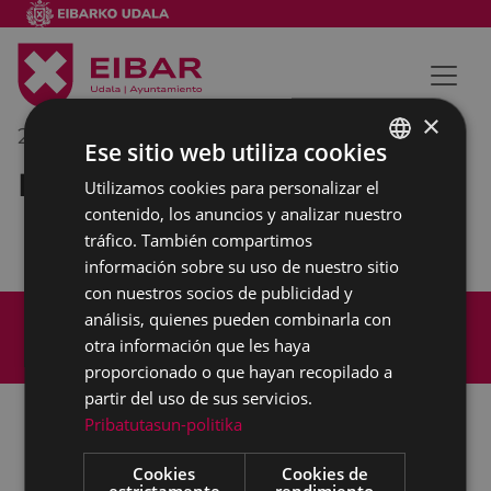
×
29/01/2019
10:30
-
11:00
Ese sitio web utiliza cookies
Reunión interna municipal
Utilizamos cookies para personalizar el
BASQUE
contenido, los anuncios y analizar nuestro
SPANISH
tráfico. También compartimos
información sobre su uso de nuestro sitio
con nuestros socios de publicidad y
Mapa del Sitio
Aviso legal
análisis, quienes pueden combinarla con
Política de cookies
Contacto
otra información que les haya
Accesibilidad
proporcionado o que hayan recopilado a
partir del uso de sus servicios.
Pribatutasun-politika
Todas las redes sociales del Ayuntamiento
Cookies
Cookies de
estrictamente
rendimiento