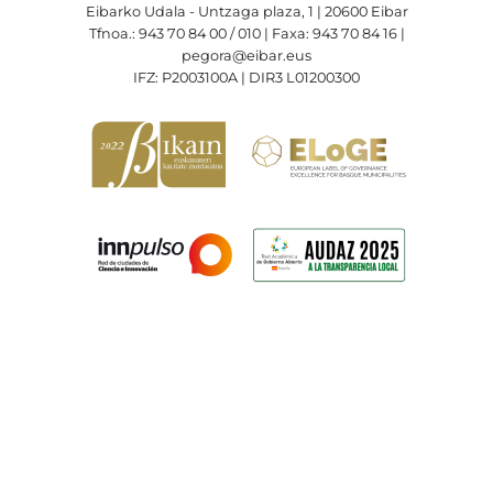
Eibarko Udala - Untzaga plaza, 1 | 20600 Eibar
Tfnoa.: 943 70 84 00 / 010 | Faxa: 943 70 84 16 |
pegora@eibar.eus
IFZ: P2003100A | DIR3 L01200300