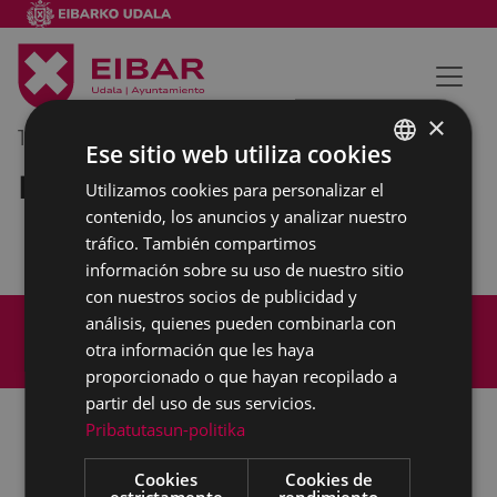
×
16/10/2018
09:00
-
10:00
Ese sitio web utiliza cookies
Reunión interna municipal
Utilizamos cookies para personalizar el
BASQUE
contenido, los anuncios y analizar nuestro
SPANISH
tráfico. También compartimos
información sobre su uso de nuestro sitio
con nuestros socios de publicidad y
Mapa del Sitio
Aviso legal
análisis, quienes pueden combinarla con
Política de cookies
Contacto
otra información que les haya
Accesibilidad
proporcionado o que hayan recopilado a
partir del uso de sus servicios.
Pribatutasun-politika
Todas las redes sociales del Ayuntamiento
Cookies
Cookies de
estrictamente
rendimiento