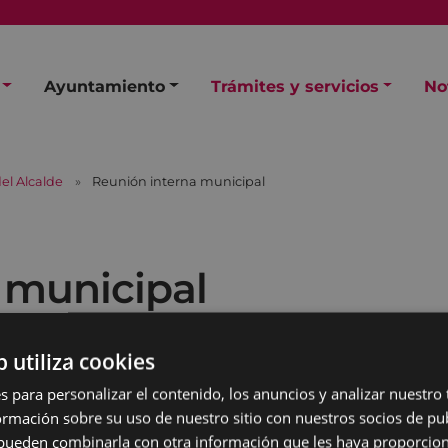
Ayuntamiento
Trámites y servicios
No
el Alcalde
Reunión interna municipal
 municipal
b utiliza cookies
s para personalizar el contenido, los anuncios y analizar nuestro
mación sobre su uso de nuestro sitio con nuestros socios de pub
s pueden combinarla con otra información que les haya proporci