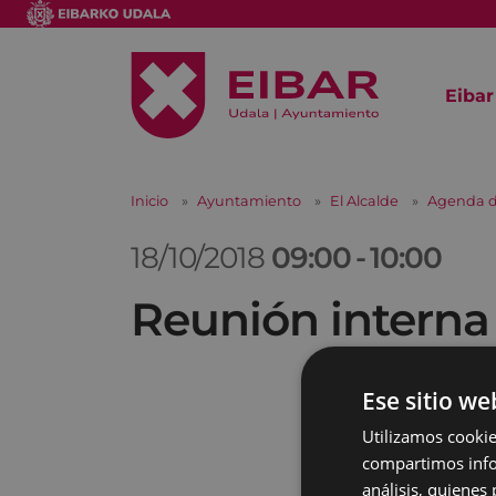
Eibar
Inicio
Ayuntamiento
El Alcalde
Agenda d
18/10/2018
09:00
-
10:00
Reunión interna
Ese sitio we
Utilizamos cookie
compartimos infor
análisis, quiene