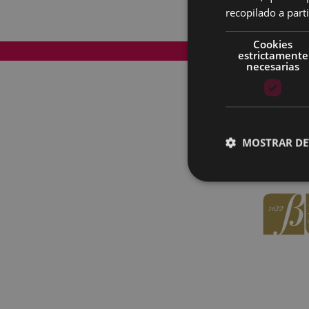
recopilado a parti
Cookies
Mapa del Sitio
estrictamente
necesarias
MOSTRAR DE