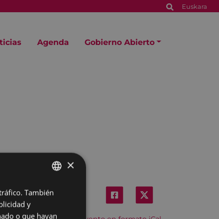
Euskara
ticias
Agenda
Gobierno Abierto
×
 tráfico. También
BASQUE
licidad y
SPANISH
onado o que hayan