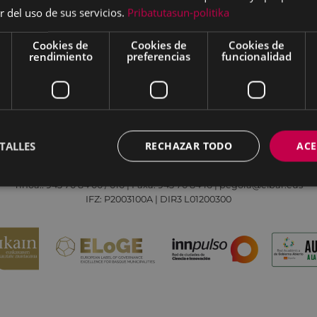
r del uso de sus servicios.
Pribatutasun-politika
Cookies de
Cookies de
Cookies de
rendimiento
preferencias
funcionalidad
Aviso legal
Política de cookies
Contacto
TALLES
RECHAZAR TODO
ACE
Todas las redes sociales del Ayuntamiento
Eibarko Udala - Untzaga plaza, 1 | 20600 Eibar
Tfnoa.: 943 70 84 00 / 010 | Faxa: 943 70 84 16 | pegora@eibar.eus
IFZ: P2003100A | DIR3 L01200300