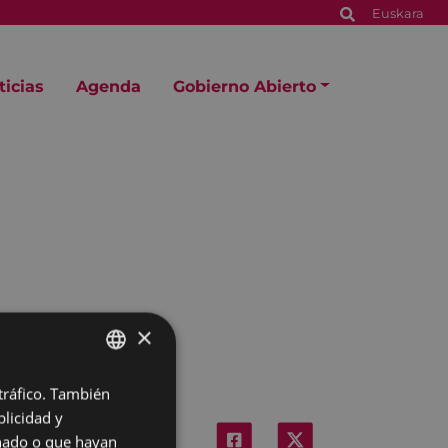
Euskara
ticias
Agenda
Gobierno Abierto
×
 tráfico. También
BASQUE
licidad y
SPANISH
onado o que hayan