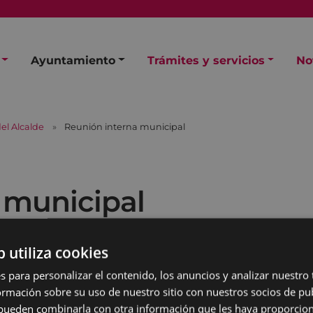
Ayuntamiento
Trámites y servicios
No
el Alcalde
Reunión interna municipal
 municipal
b utiliza cookies
s para personalizar el contenido, los anuncios y analizar nuestro
mación sobre su uso de nuestro sitio con nuestros socios de pub
s pueden combinarla con otra información que les haya proporci