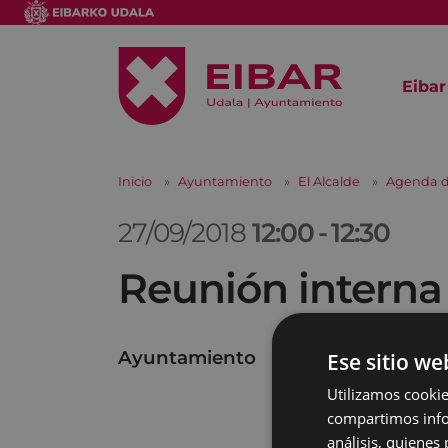
Eibar
Inicio
Ayuntamiento
El Alcalde
Agenda d
27/09/2018
12:00
-
12:30
Reunión interna
Ayuntamiento
Ese sitio we
Utilizamos cookie
compartimos infor
análisis, quiene