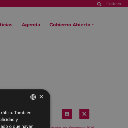
Euskara
ticias
Agenda
Gobierno Abierto
×
 tráfico. También
BASQUE
licidad y
SPANISH
onado o que hayan