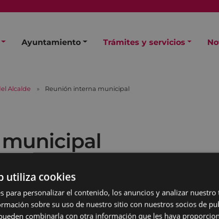
Ayuntamiento
Trámites y servicios
No
el Alcalde
Reunión interna municipal
 municipal
b utiliza cookies
s para personalizar el contenido, los anuncios y analizar nuestro
mación sobre su uso de nuestro sitio con nuestros socios de pub
s pueden combinarla con otra información que les haya proporci