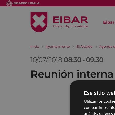
Eibar
Inicio
Ayuntamiento
El Alcalde
Agenda d
10/07/2018
08:30
-
09:30
Reunión interna
Ese sitio we
Utilizamos cookie
compartimos infor
análisis, quiene