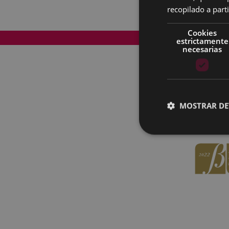
recopilado a parti
Cookies
Mapa del Sitio
estrictamente
necesarias
MOSTRAR DE