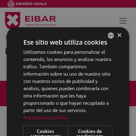
×
18/06/2018
08:30
-
09:30
Ese sitio web utiliza cookies
Reunión interna municipal
Utilizamos cookies para personalizar el
BASQUE
contenido, los anuncios y analizar nuestro
SPANISH
tráfico. También compartimos
información sobre su uso de nuestro sitio
con nuestros socios de publicidad y
Mapa del Sitio
Aviso legal
análisis, quienes pueden combinarla con
Política de cookies
Contacto
otra información que les haya
Accesibilidad
proporcionado o que hayan recopilado a
partir del uso de sus servicios.
Pribatutasun-politika
Todas las redes sociales del Ayuntamiento
Cookies
Cookies de
estrictamente
rendimiento