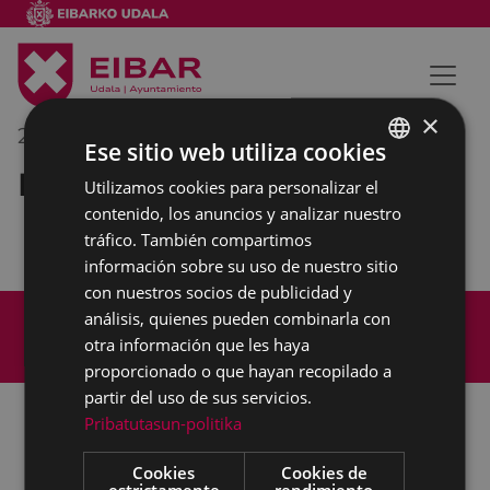
×
25/04/2018
10:00
-
11:00
Ese sitio web utiliza cookies
Reunión interna municipal
Utilizamos cookies para personalizar el
BASQUE
contenido, los anuncios y analizar nuestro
SPANISH
tráfico. También compartimos
información sobre su uso de nuestro sitio
con nuestros socios de publicidad y
Mapa del Sitio
Aviso legal
análisis, quienes pueden combinarla con
Política de cookies
Contacto
otra información que les haya
Accesibilidad
proporcionado o que hayan recopilado a
partir del uso de sus servicios.
Pribatutasun-politika
Todas las redes sociales del Ayuntamiento
Cookies
Cookies de
estrictamente
rendimiento