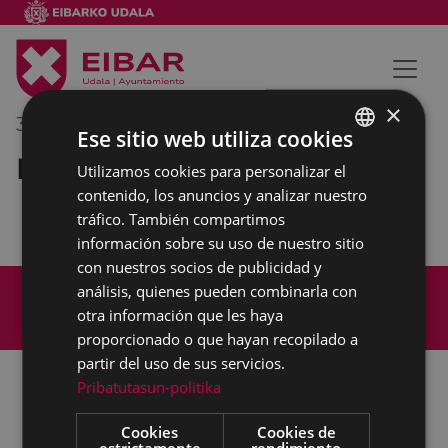
×
30/05/2018
16:00
-
17:00
Ese sitio web utiliza cookies
Entrevista en Donostia
Utilizamos cookies para personalizar el
BASQUE
contenido, los anuncios y analizar nuestro
SPANISH
tráfico. También compartimos
información sobre su uso de nuestro sitio
con nuestros socios de publicidad y
Mapa del Sitio
Aviso legal
análisis, quienes pueden combinarla con
Política de cookies
Contacto
otra información que les haya
Accesibilidad
proporcionado o que hayan recopilado a
partir del uso de sus servicios.
Pribatutasun-politika
Todas las redes sociales del Ayuntamiento
Cookies
Cookies de
estrictamente
rendimiento