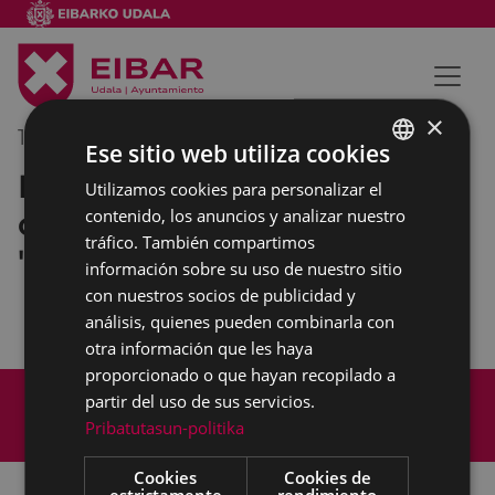
×
17/06/2018
12:30
-
13:30
Ese sitio web utiliza cookies
Entrega de premios del
Utilizamos cookies para personalizar el
BASQUE
campeonato de ciclismo
contenido, los anuncios y analizar nuestro
SPANISH
tráfico. También compartimos
"San Juan"
información sobre su uso de nuestro sitio
con nuestros socios de publicidad y
análisis, quienes pueden combinarla con
otra información que les haya
proporcionado o que hayan recopilado a
Mapa del Sitio
Aviso legal
partir del uso de sus servicios.
Política de cookies
Contacto
Pribatutasun-politika
Accesibilidad
Cookies
Cookies de
estrictamente
rendimiento