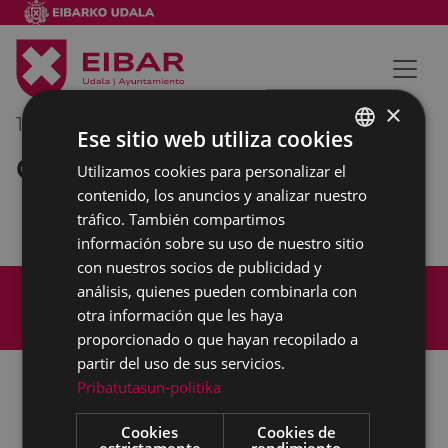
×
16/12/2020
10:00
-
10:30
Ese sitio web utiliza cookies
Consejo Rector de Deportes
Utilizamos cookies para personalizar el
BASQUE
contenido, los anuncios y analizar nuestro
SPANISH
tráfico. También compartimos
información sobre su uso de nuestro sitio
con nuestros socios de publicidad y
Mapa del Sitio
Aviso legal
análisis, quienes pueden combinarla con
Política de cookies
Contacto
otra información que les haya
Accesibilidad
proporcionado o que hayan recopilado a
partir del uso de sus servicios.
Pribatutasun-politika
Todas las redes sociales del Ayuntamiento
Cookies
Cookies de
estrictamente
rendimiento