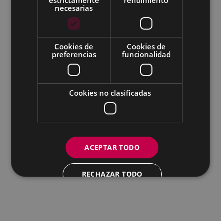
Todas las redes sociales del Ayuntamiento
necesarias
Eibarko Udala - Untzaga plaza, 1 | 20600 Eibar
Tfnoa.: 943 70 84 00 / 010 | Faxa: 943 70 84 16 |
pegora@eibar.eus
Cookies de
Cookies de
IFZ: P2003100A | DIR3 L01200300
preferencias
funcionalidad
Cookies no clasificadas
ACEPTAR TODO
RECHAZAR TODO
MOSTRAR DETALLES