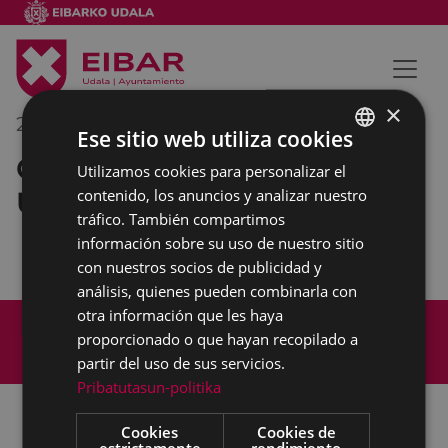
×
25/11/2017
20:00
-
20:30
Ese sitio web utiliza cookies
Concentración en la plaza de
Utilizamos cookies para personalizar el
BASQUE
Unzaga
contenido, los anuncios y analizar nuestro
SPANISH
tráfico. También compartimos
información sobre su uso de nuestro sitio
con nuestros socios de publicidad y
análisis, quienes pueden combinarla con
otra información que les haya
Mapa del Sitio
Aviso legal
proporcionado o que hayan recopilado a
Política de cookies
Contacto
partir del uso de sus servicios.
Accesibilidad
Pribatutasun-politika
Cookies
Cookies de
estrictamente
rendimiento