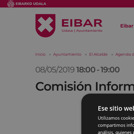
Eibar
Inicio
Ayuntamiento
El Alcalde
Agenda d
08/05/2019
18:00
-
19:00
Comisión Informa
Ese sitio we
Utilizamos cookie
compartimos infor
análisis, quiene