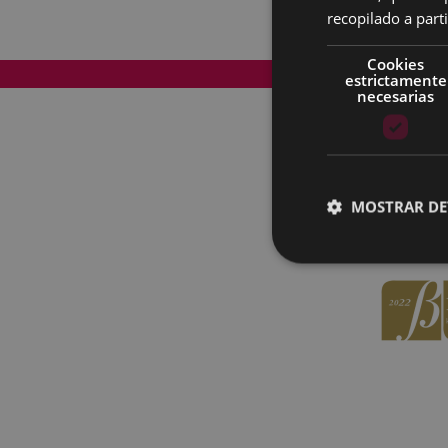
recopilado a parti
Cookies
Mapa del Sitio
estrictamente
necesarias
MOSTRAR DE