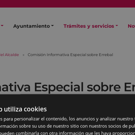
Ayuntamiento
Trámites y servicios
No
el Alcalde
Comisión Informativa Especial sobre Errebal
tiva Especial sobre E
b utiliza cookies
s para personalizar el contenido, los anuncios y analizar nuestro
mación sobre su uso de nuestro sitio con nuestros socios de pub
s pueden combinarla con otra información que les haya proporci