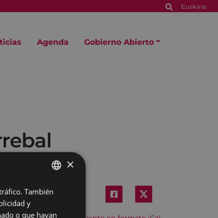
Euskara
ticias
Agenda
Gobierno Abierto
rrebal
×
 tráfico. También
BASQUE
licidad y
SPANISH
onado o que hayan