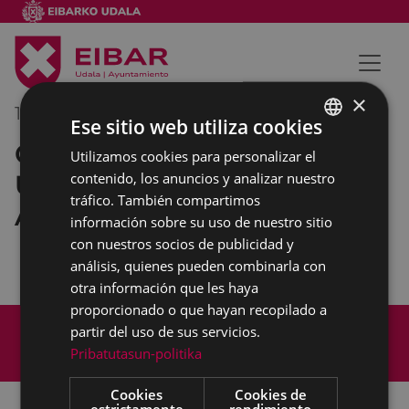
×
18/09/2018
08:30
-
09:30
Ese sitio web utiliza cookies
Comisión de Trabajo de
Utilizamos cookies para personalizar el
BASQUE
Urbanismo, Obras y Medio
contenido, los anuncios y analizar nuestro
SPANISH
tráfico. También compartimos
Ambiente
información sobre su uso de nuestro sitio
con nuestros socios de publicidad y
análisis, quienes pueden combinarla con
otra información que les haya
proporcionado o que hayan recopilado a
Mapa del Sitio
Aviso legal
partir del uso de sus servicios.
Política de cookies
Contacto
Pribatutasun-politika
Accesibilidad
Cookies
Cookies de
estrictamente
rendimiento