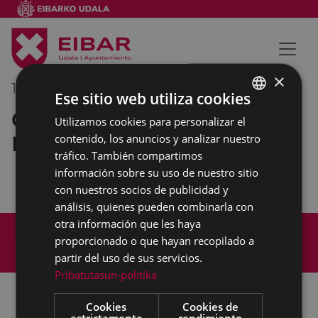
×
19/07/2023
08:30
-
09:00
Ese sitio web utiliza cookies
Comisión de Trabajo de
Utilizamos cookies para personalizar el
BASQUE
Hacienda
contenido, los anuncios y analizar nuestro
SPANISH
tráfico. También compartimos
información sobre su uso de nuestro sitio
con nuestros socios de publicidad y
análisis, quienes pueden combinarla con
otra información que les haya
Mapa del Sitio
Aviso legal
proporcionado o que hayan recopilado a
Política de cookies
Contacto
partir del uso de sus servicios.
Accesibilidad
Pribatutasun-politika
Cookies
Cookies de
estrictamente
rendimiento