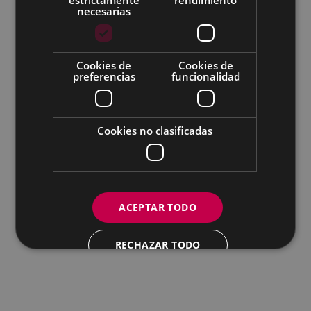
Todas las redes sociales del Ayuntamiento
necesarias
Eibarko Udala - Untzaga plaza, 1 | 20600 Eibar
Tfnoa.: 943 70 84 00 / 010 | Faxa: 943 70 84 16 |
pegora@eibar.eus
Cookies de
Cookies de
IFZ: P2003100A | DIR3 L01200300
preferencias
funcionalidad
Cookies no clasificadas
ACEPTAR TODO
RECHAZAR TODO
MOSTRAR DETALLES