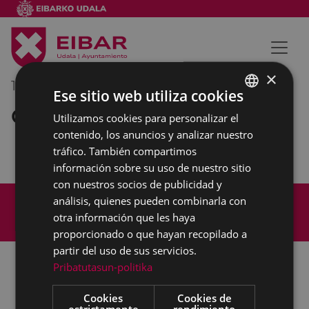
×
13/07/2023
08:30
-
09:00
Ese sitio web utiliza cookies
Comisión de Deportes
Utilizamos cookies para personalizar el
BASQUE
contenido, los anuncios y analizar nuestro
SPANISH
tráfico. También compartimos
información sobre su uso de nuestro sitio
con nuestros socios de publicidad y
Mapa del Sitio
Aviso legal
análisis, quienes pueden combinarla con
Política de cookies
Contacto
otra información que les haya
Accesibilidad
proporcionado o que hayan recopilado a
partir del uso de sus servicios.
Pribatutasun-politika
Todas las redes sociales del Ayuntamiento
Cookies
Cookies de
estrictamente
rendimiento