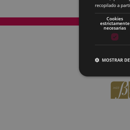
recopilado a parti
Cookies
Mapa del Sitio
estrictamente
necesarias
MOSTRAR DE