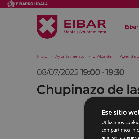
Eibar
Inicio
Ayuntamiento
El Alcalde
Agenda d
08/07/2022
19:00
-
19:30
Chupinazo de la
Ese sitio we
Utilizamos cookie
compartimos infor
análisis, quiene