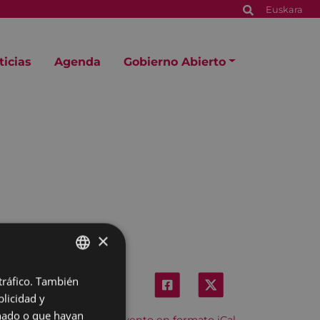
Euskara
ticias
Agenda
Gobierno Abierto
×
 tráfico. También
BASQUE
licidad y
SPANISH
onado o que hayan