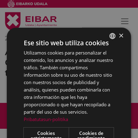
×
26/11/2017
12:00
-
12:30
Ese sitio web utiliza cookies
Asistencia al II capítulo de la
Utilizamos cookies para personalizar el
BASQUE
Cofradia del Bacalao que
contenido, los anuncios y analizar nuestro
SPANISH
tráfico. También compartimos
tendrá lugar en Portalea.
información sobre su uso de nuestro sitio
con nuestros socios de publicidad y
análisis, quienes pueden combinarla con
otra información que les haya
proporcionado o que hayan recopilado a
Mapa del Sitio
Aviso legal
partir del uso de sus servicios.
Política de cookies
Contacto
Pribatutasun-politika
Accesibilidad
Cookies
Cookies de
estrictamente
rendimiento