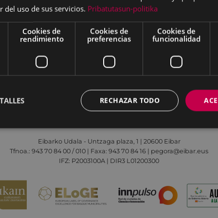
r del uso de sus servicios.
Pribatutasun-politika
Cookies de
Cookies de
Cookies de
rendimiento
preferencias
funcionalidad
Aviso legal
Política de cookies
Contacto
TALLES
RECHAZAR TODO
ACE
Todas las redes sociales del Ayuntamiento
Eibarko Udala - Untzaga plaza, 1 | 20600 Eibar
Tfnoa.: 943 70 84 00 / 010 | Faxa: 943 70 84 16 | pegora@eibar.eus
IFZ: P2003100A | DIR3 L01200300