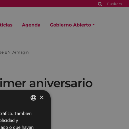
Euskara
ticias
Agenda
Gobierno Abierto
o de BNI Armagin
rimer aniversario
×
 tráfico. También
BASQUE
licidad y
SPANISH
onado o que hayan