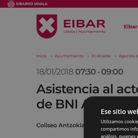
Eibar
Inicio
Ayuntamiento
El Alcalde
Agenda d
18/01/2018
07:30
-
09:00
Asistencia al ac
de BNI Armagin
Ese sitio we
Utilizamos cookie
Coliseo Antzokia
compartimos infor
análisis, quiene