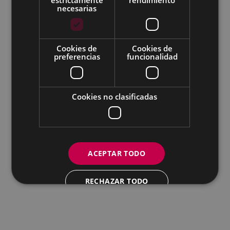
Todas las redes sociales del Ayuntamiento
necesarias
Eibarko Udala - Untzaga plaza, 1 | 20600 Eibar
Tfnoa.: 943 70 84 00 / 010 | Faxa: 943 70 84 16 |
pegora@eibar.eus
Cookies de
Cookies de
IFZ: P2003100A | DIR3 L01200300
preferencias
funcionalidad
Cookies no clasificadas
ACEPTAR TODO
RECHAZAR TODO
MOSTRAR DETALLES