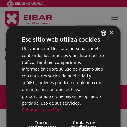
×
30/01/2019
11:00
-
12:00
Ese sitio web utiliza cookies
Asistencia a acto en el Salón
Utilizamos cookies para personalizar el
BASQUE
de Plenos del Ayuntamiento
contenido, los anuncios y analizar nuestro
SPANISH
tráfico. También compartimos
información sobre su uso de nuestro sitio
con nuestros socios de publicidad y
análisis, quienes pueden combinarla con
otra información que les haya
Mapa del Sitio
Aviso legal
proporcionado o que hayan recopilado a
Política de cookies
Contacto
partir del uso de sus servicios.
Accesibilidad
Pribatutasun-politika
Cookies
Cookies de
estrictamente
rendimiento