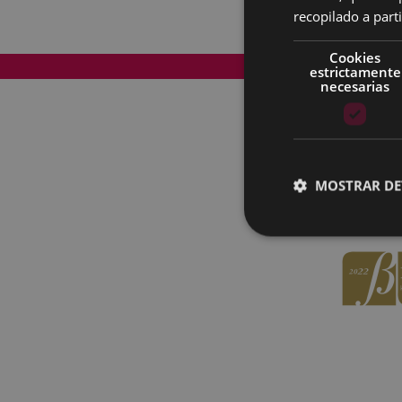
recopilado a parti
Cookies
Mapa del Sitio
estrictamente
necesarias
MOSTRAR DE