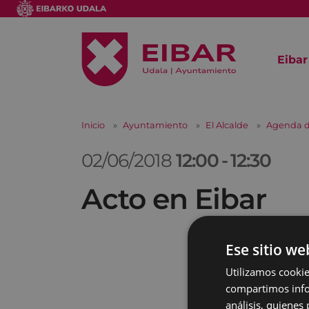
Eibar
Inicio
Ayuntamiento
El Alcalde
Agenda d
02/06/2018
12:00
-
12:30
Acto en Eibar
Ese sitio we
Utilizamos cookie
compartimos infor
análisis, quiene