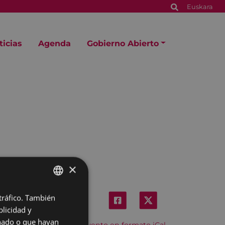
Euskara
ticias
Agenda
Gobierno Abierto
×
 tráfico. También
BASQUE
licidad y
SPANISH
onado o que hayan