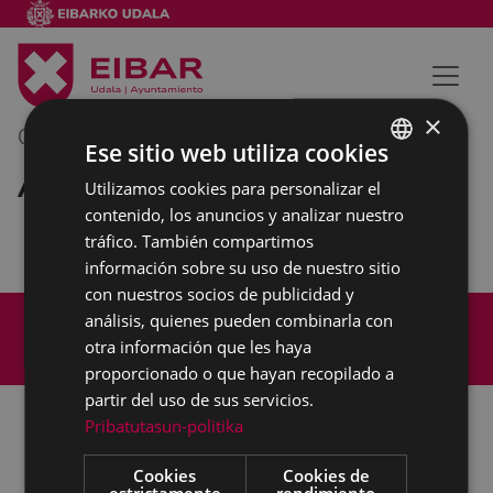
×
02/06/2018
11:00
-
12:00
Ese sitio web utiliza cookies
Acto en Durango
Utilizamos cookies para personalizar el
BASQUE
contenido, los anuncios y analizar nuestro
SPANISH
tráfico. También compartimos
información sobre su uso de nuestro sitio
con nuestros socios de publicidad y
Mapa del Sitio
Aviso legal
análisis, quienes pueden combinarla con
Política de cookies
Contacto
otra información que les haya
Accesibilidad
proporcionado o que hayan recopilado a
partir del uso de sus servicios.
Pribatutasun-politika
Todas las redes sociales del Ayuntamiento
Cookies
Cookies de
estrictamente
rendimiento