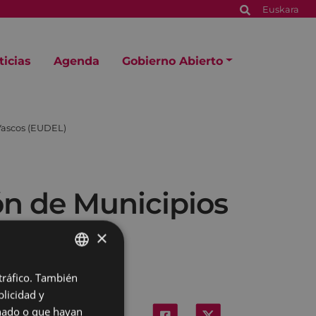
Euskara
ticias
Agenda
Gobierno Abierto
 Vascos (EUDEL)
ión de Municipios
×
 tráfico. También
BASQUE
licidad y
SPANISH
onado o que hayan