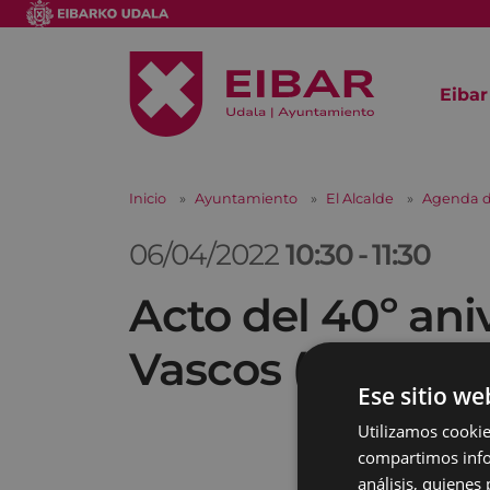
Eibar
Inicio
Ayuntamiento
El Alcalde
Agenda d
06/04/2022
10:30
-
11:30
Acto del 40º ani
Vascos (EUDEL)
Ese sitio we
Utilizamos cookie
compartimos infor
análisis, quiene