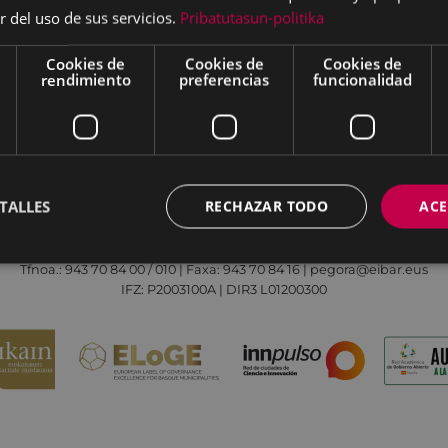
r del uso de sus servicios.
Pribatutasun-politika
Cookies de
Cookies de
Cookies de
rendimiento
preferencias
funcionalidad
Aviso legal
Política de cookies
Contacto
TALLES
RECHAZAR TODO
ACE
Todas las redes sociales del Ayuntamiento
Eibarko Udala - Untzaga plaza, 1 | 20600 Eibar
Tfnoa.: 943 70 84 00 / 010 | Faxa: 943 70 84 16 | pegora@eibar.eus
IFZ: P2003100A | DIR3 L01200300