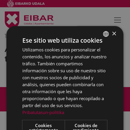
×
18/10/2018
18:00
-
19:00
Ese sitio web utiliza cookies
Acto de apertura de una
Utilizamos cookies para personalizar el
BASQUE
tienda
contenido, los anuncios y analizar nuestro
SPANISH
tráfico. También compartimos
información sobre su uso de nuestro sitio
con nuestros socios de publicidad y
análisis, quienes pueden combinarla con
otra información que les haya
Mapa del Sitio
Aviso legal
proporcionado o que hayan recopilado a
Política de cookies
Contacto
partir del uso de sus servicios.
Accesibilidad
Pribatutasun-politika
Cookies
Cookies de
estrictamente
rendimiento