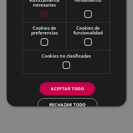
Todas las redes sociales del Ayuntamiento
necesarias
Eibarko Udala - Untzaga plaza, 1 | 20600 Eibar
Tfnoa.: 943 70 84 00 / 010 | Faxa: 943 70 84 16 |
pegora@eibar.eus
Cookies de
Cookies de
IFZ: P2003100A | DIR3 L01200300
preferencias
funcionalidad
Cookies no clasificadas
ACEPTAR TODO
RECHAZAR TODO
MOSTRAR DETALLES