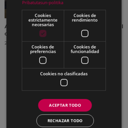
Pribatutasun-politika
Cookies
Cookies de
estrictamente
rendimiento
necesarias
Acuerdos adoptados por el Pleno Municipal
celebrado el 27 de julio de 2026
28/07/2026
Cookies de
Cookies de
preferencias
funcionalidad
Cookies no clasificadas
ACEPTAR TODO
RECHAZAR TODO