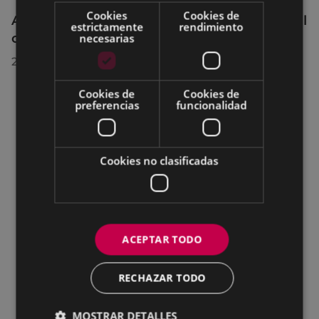
Cookies
Cookies de
Acuerdos adoptados por el Pleno Municipal
estrictamente
rendimiento
celebrado el 27 de julio de 2026
necesarias
28/07/2026
Cookies de
Cookies de
preferencias
funcionalidad
Cookies no clasificadas
ACEPTAR TODO
RECHAZAR TODO
MOSTRAR DETALLES