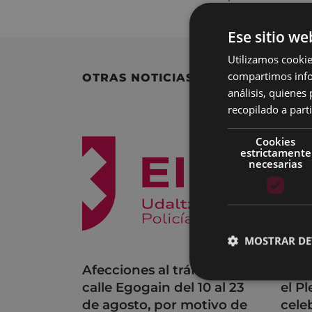
Ese sitio we
Utilizamos cookie
compartimos infor
OTRAS NOTICIAS
análisis, quiene
recopilado a parti
Cookies
estrictamente
necesarias
MOSTRAR DE
Afecciones al tráfico en la
Acue
calle Egogain del 10 al 23
el P
de agosto, por motivo de
cele