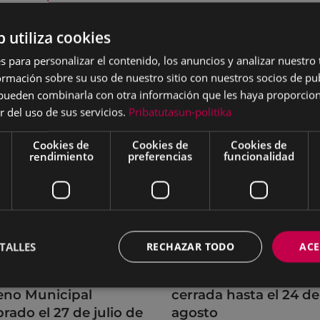
b utiliza cookies
s para personalizar el contenido, los anuncios y analizar nuestro
mación sobre su uso de nuestro sitio con nuestros socios de pub
s pueden combinarla con otra información que les haya proporci
r del uso de sus servicios.
Pribatutasun-politika
Cookies de
Cookies de
Cookies de
rendimiento
preferencias
funcionalidad
TALLES
RECHAZAR TODO
ACE
rdos adoptados por
La OMIC permanecer
leno Municipal
cerrada hasta el 24 de
brado el 27 de julio de
agosto