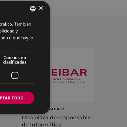
×
 tráfico. También
BASQUE
licidad y
SPANISH
onado o que hayan
Cookies no
clasificadas
PTAR TODO
á
OFERTA DE TRABAJO
Una plaza de responsable
de Informática