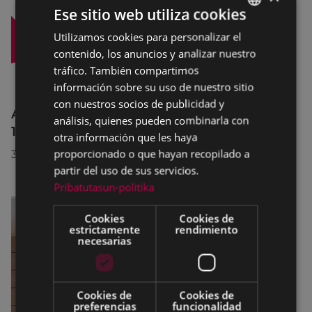
Ese sitio web utiliza cookies
Utilizamos cookies para personalizar el
BASQUE
contenido, los anuncios y analizar nuestro
SPANISH
tráfico. También compartimos
información sobre su uso de nuestro sitio
con nuestros socios de publicidad y
Afecciones al tráfico en la calle Egogain del
análisis, quienes pueden combinarla con
10 al 23 de agosto, por motivo de obras
otra información que les haya
proporcionado o que hayan recopilado a
30/07/2026
partir del uso de sus servicios.
Pribatutasun-politika
Cookies
Cookies de
estrictamente
rendimiento
necesarias
Cookies de
Cookies de
preferencias
funcionalidad