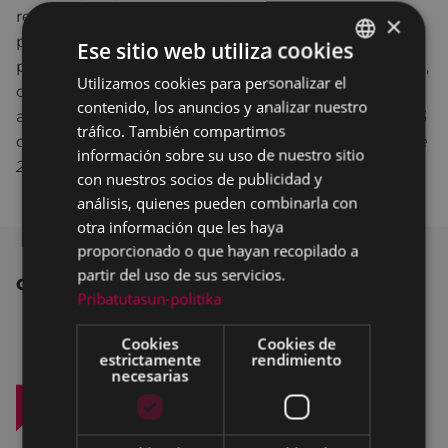
restricciones y prohibiciones que hoy comienzan
×
puedan ser consideradas “graves o “muy graves” y
Ese sitio web utiliza cookies
puedan ser sancionadas, entre otras penalizaciones,
Utilizamos cookies para personalizar el
BASQUE
con
multas de entre 1.501€ hasta 30.001€
de
contenido, los anuncios y analizar nuestro
SPANISH
acuerdo con lo dispuesto en los artículos 69, 70 y 73
tráfico. También compartimos
de la
Ley de Gestión de Emergencias (D.L. 1/2017, de
información sobre su uso de nuestro sitio
27 de abril).
con nuestros socios de publicidad y
análisis, quienes pueden combinarla con
otra información que les haya
proporcionado o que hayan recopilado a
partir del uso de sus servicios.
OTRAS NOTICIAS
Pribatutasun-politika
Cookies
Cookies de
estrictamente
rendimiento
necesarias