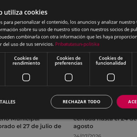
b utiliza cookies
s para personalizar el contenido, los anuncios y analizar nuestro
mación sobre su uso de nuestro sitio con nuestros socios de pub
s pueden combinarla con otra información que les haya proporci
r del uso de sus servicios.
Pribatutasun-politika
Cookies de
Cookies de
Cookies de
rendimiento
preferencias
funcionalidad
TALLES
RECHAZAR TODO
ACE
rdos adoptados por
La OMIC permanecer
leno Municipal
cerrada hasta el 24 de
brado el 27 de julio de
agosto
6
24/07/2026