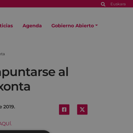
Euskara
ticias
Agenda
Gobierno Abierto
nta
apuntarse al
xonta
e 2019.
AQUÍ.