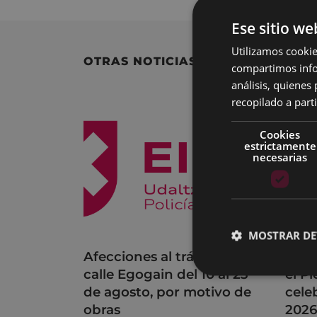
Ese sitio we
Utilizamos cookie
OTRAS NOTICIAS
compartimos infor
análisis, quiene
recopilado a parti
Cookies
estrictamente
necesarias
MOSTRAR DE
Afecciones al tráfico en la
Acue
calle Egogain del 10 al 23
el P
de agosto, por motivo de
cele
obras
202