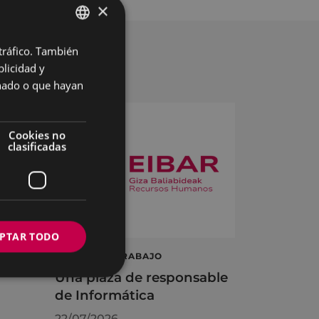
×
 tráfico. También
BASQUE
licidad y
SPANISH
onado o que hayan
Cookies no
clasificadas
PTAR TODO
á
OFERTA DE TRABAJO
Una plaza de responsable
de Informática
22/07/2026