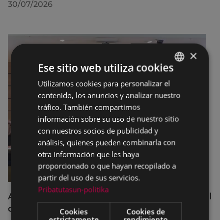
30/07/2026
×
Ese sitio web utiliza cookies
Utilizamos cookies para personalizar el
BASQUE
contenido, los anuncios y analizar nuestro
SPANISH
tráfico. También compartimos
información sobre su uso de nuestro sitio
con nuestros socios de publicidad y
análisis, quienes pueden combinarla con
otra información que les haya
proporcionado o que hayan recopilado a
partir del uso de sus servicios.
Pribatutasun-politika
Acuerdos adoptados por el Pleno Municipal
celebrado el 27 de julio de 2026
Cookies
Cookies de
estrictamente
rendimiento