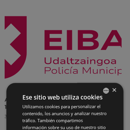
×
Ese sitio web utiliza cookies
Afecciones al tráfico en la calle Egogain del
Utilizamos cookies para personalizar el
BASQUE
10 al 23 de agosto, por motivo de obras
contenido, los anuncios y analizar nuestro
SPANISH
30/07/2026
tráfico. También compartimos
información sobre su uso de nuestro sitio