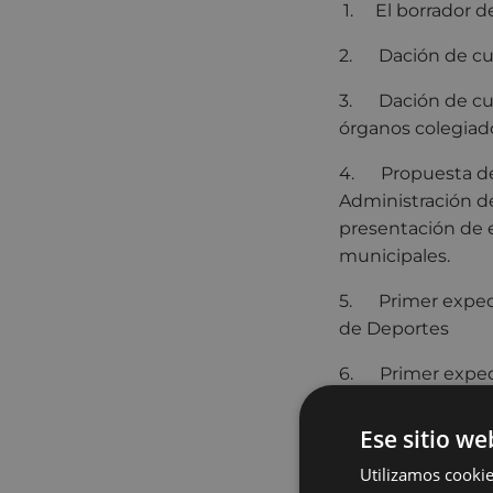
1. El borrador de
2. Dación de cue
3. Dación de cue
órganos colegiad
4. Propuesta de 
Administración d
presentación de e
municipales.
5. Primer expedi
de Deportes
6. Primer expedi
Residencia de An
Ese sitio we
7. Segundo exped
Utilizamos cookie
8. Propuesta de 