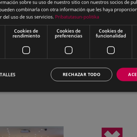
mación sobre su uso de nuestro sitio con nuestros socios de pub
 anexo de subvenciones nominativas, para inclusión de 
s pueden combinarla con otra información que les haya proporci
.
r del uso de sus servicios.
Pribatutasun-politika
arko EAJ-PNV y PSE-EE para que la Escuela de Música
Cookies de
Cookies de
Cookies de
rendimiento
preferencias
funcionalidad
guntas.
da la información
PULSA AQUÍ
.
l Pleno Municipal del 29 de julio de 2019
PULSA AQUÍ
.
TALLES
RECHAZAR TODO
ACE