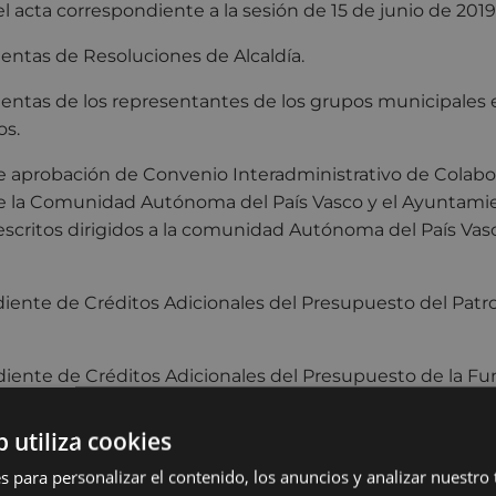
l acta correspondiente a la sesión de 15 de junio de 2019
ntas de Resoluciones de Alcaldía.
ntas de los representantes de los grupos municipales e
os.
aprobación de Convenio Interadministrativo de Colabor
e la Comunidad Autónoma del País Vasco y el Ayuntamie
scritos dirigidos a la comunidad Autónoma del País Vasc
ente de Créditos Adicionales del Presupuesto del Patr
ente de Créditos Adicionales del Presupuesto de la Fu
cianos San Andrés
b utiliza cookies
iente de Créditos Adicionales del Presupuesto Munici
s para personalizar el contenido, los anuncios y analizar nuestro
modificación del anexo del Plan estratégico de subven