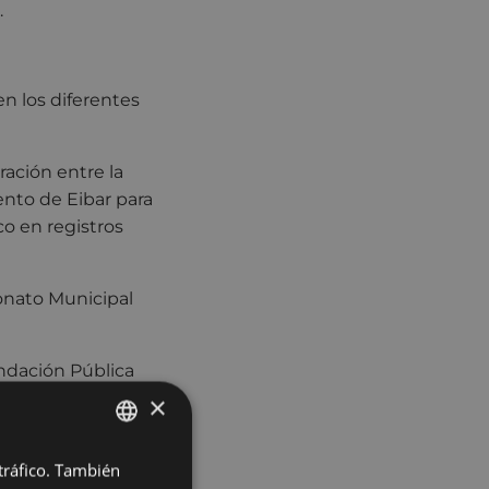
.
n los diferentes
ación entre la
nto de Eibar para
o en registros
onato Municipal
ndación Pública
×
pal 2019
 tráfico. También
BASQUE
ciones y