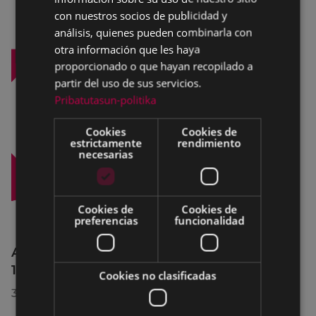
con nuestros socios de publicidad y
análisis, quienes pueden combinarla con
otra información que les haya
proporcionado o que hayan recopilado a
partir del uso de sus servicios.
Pribatutasun-politika
Cookies
Cookies de
estrictamente
rendimiento
necesarias
Cookies de
Cookies de
preferencias
funcionalidad
Afecciones al tráfico en la calle Egogain del
10 al 23 de agosto, por motivo de obras
Cookies no clasificadas
30/07/2026