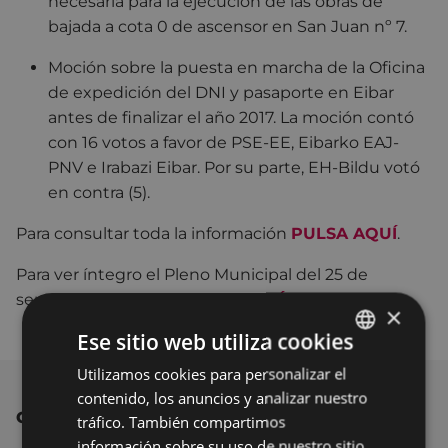
necesaria para la ejecución de las obras de
bajada a cota 0 de ascensor en San Juan nº 7.
Moción sobre la puesta en marcha de la Oficina
de expedición del DNI y pasaporte en Eibar
antes de finalizar el año 2017. La moción contó
con 16 votos a favor de PSE-EE, Eibarko EAJ-
PNV e Irabazi Eibar. Por su parte, EH-Bildu votó
en contra (5).
Para consultar toda la información
PULSA AQUÍ
.
Para ver íntegro el Pleno Municipal del 25 de
septiembre de 2017
PULSA AQUÍ
.
×
Ese sitio web utiliza cookies
Utilizamos cookies para personalizar el
BASQUE
contenido, los anuncios y analizar nuestro
SPANISH
OTRAS NOTICIAS
tráfico. También compartimos
información sobre su uso de nuestro sitio