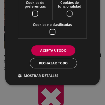
Cookies de
Cookies de
preferencias
funcionalidad
Cookies no clasificadas
ACEPTAR TODO
Acuerdos adoptados por el Pleno Municipal
celebrado el 27 de julio de 2026
RECHAZAR TODO
28/07/2026
MOSTRAR DETALLES