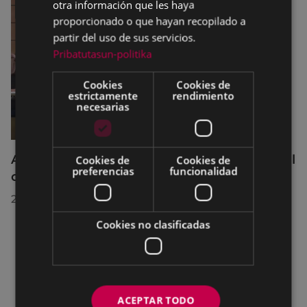
otra información que les haya
proporcionado o que hayan recopilado a
partir del uso de sus servicios.
Pribatutasun-politika
Cookies
Cookies de
estrictamente
rendimiento
necesarias
Acuerdos adoptados por el Pleno Municipal
Cookies de
Cookies de
preferencias
funcionalidad
celebrado el 27 de julio de 2026
28/07/2026
Cookies no clasificadas
ACEPTAR TODO