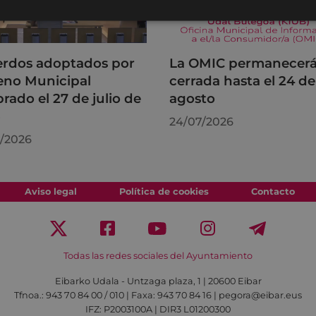
rdos adoptados por
La OMIC permanecer
leno Municipal
cerrada hasta el 24 de
brado el 27 de julio de
agosto
6
24/07/2026
/2026
Aviso legal
Política de cookies
Contacto
Todas las redes sociales del Ayuntamiento
Eibarko Udala - Untzaga plaza, 1 | 20600 Eibar
Tfnoa.: 943 70 84 00 / 010 | Faxa: 943 70 84 16 | pegora@eibar.eus
IFZ: P2003100A | DIR3 L01200300