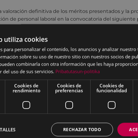
a valoración definitiva de los méritos presentados y la p
ción de personal laboral en la convocatoria del siguiente 
 información
pulsa en el siguientes enlace:
b utiliza cookies
nistrativo/a del Patronato Municipal de Deportes de Eiba
s para personalizar el contenido, los anuncios y analizar nuestro
mación sobre su uso de nuestro sitio con nuestros socios de pub
s pueden combinarla con otra información que les haya proporci
r del uso de sus servicios.
Pribatutasun-politika
Cookies de
Cookies de
Cookies de
rendimiento
preferencias
funcionalidad
TALLES
RECHAZAR TODO
ACE