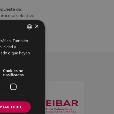
ropuesta de
proceso selectivo.
×
r (PE0172)
 tráfico. También
BASQUE
licidad y
SPANISH
onado o que hayan
Cookies no
clasificadas
PTAR TODO