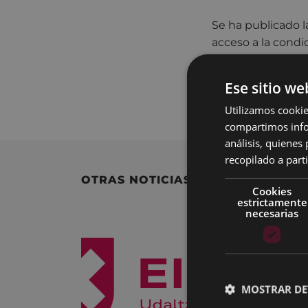
Se ha publicado l
acceso a la condi
Para consultar la
Ese sitio we
Auxiliar admi
Utilizamos cookie
compartimos infor
análisis, quiene
recopilado a parti
OTRAS NOTICIAS
Cookies
estrictamente
necesarias
MOSTRAR DE