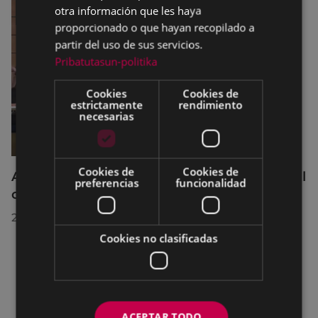
otra información que les haya
proporcionado o que hayan recopilado a
partir del uso de sus servicios.
Pribatutasun-politika
Cookies
Cookies de
estrictamente
rendimiento
necesarias
Cookies de
Cookies de
Acuerdos adoptados por el Pleno Municipal
preferencias
funcionalidad
celebrado el 27 de julio de 2026
28/07/2026
Cookies no clasificadas
ACEPTAR TODO