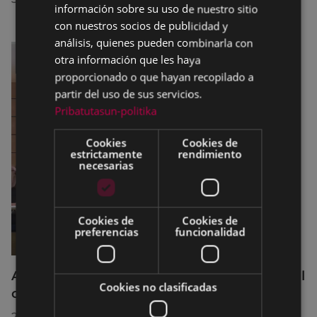
información sobre su uso de nuestro sitio
con nuestros socios de publicidad y
análisis, quienes pueden combinarla con
otra información que les haya
proporcionado o que hayan recopilado a
partir del uso de sus servicios.
Pribatutasun-politika
Cookies
Cookies de
estrictamente
rendimiento
necesarias
Cookies de
Cookies de
preferencias
funcionalidad
Acuerdos adoptados por el Pleno Municipal
Cookies no clasificadas
celebrado el 27 de julio de 2026
28/07/2026