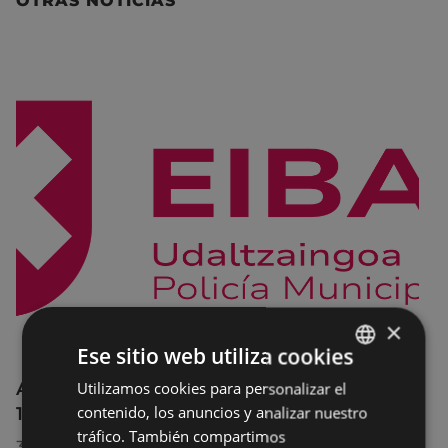
OTRAS NOTICIAS
×
Ese sitio web utiliza cookies
Afecciones al tráfico en la calle Egogain del
Utilizamos cookies para personalizar el
BASQUE
10 al 23 de agosto, por motivo de obras
contenido, los anuncios y analizar nuestro
SPANISH
tráfico. También compartimos
30/07/2026