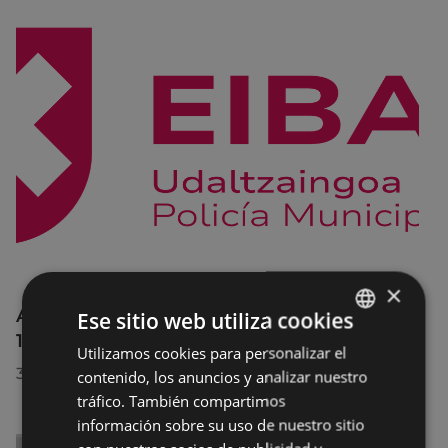
×
Afecciones al tráfico en la calle Egogain del
Ese sitio web utiliza cookies
10 al 23 de agosto, por motivo de obras
Utilizamos cookies para personalizar el
BASQUE
30/07/2026
contenido, los anuncios y analizar nuestro
SPANISH
tráfico. También compartimos
información sobre su uso de nuestro sitio