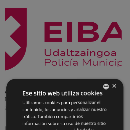
×
Afecciones al tráfico en la calle Egogain del
Ese sitio web utiliza cookies
10 al 23 de agosto, por motivo de obras
Utilizamos cookies para personalizar el
BASQUE
30/07/2026
contenido, los anuncios y analizar nuestro
SPANISH
tráfico. También compartimos
información sobre su uso de nuestro sitio