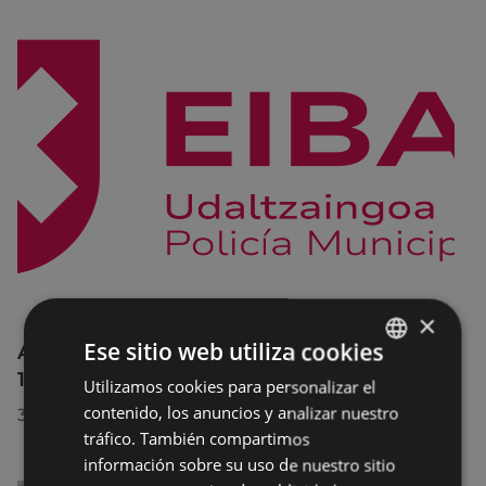
×
Ese sitio web utiliza cookies
Afecciones al tráfico en la calle Egogain del
10 al 23 de agosto, por motivo de obras
Utilizamos cookies para personalizar el
BASQUE
contenido, los anuncios y analizar nuestro
30/07/2026
SPANISH
tráfico. También compartimos
información sobre su uso de nuestro sitio