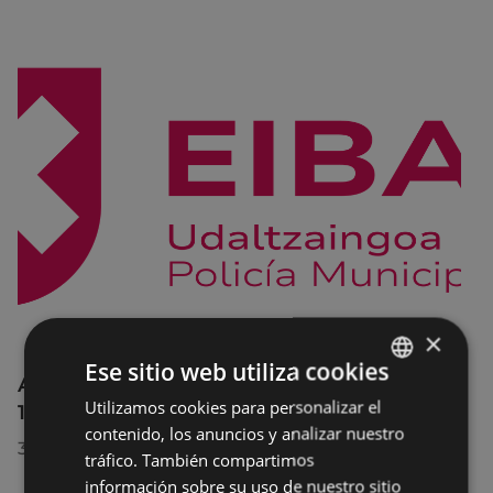
×
Ese sitio web utiliza cookies
Afecciones al tráfico en la calle Egogain del
Utilizamos cookies para personalizar el
BASQUE
10 al 23 de agosto, por motivo de obras
contenido, los anuncios y analizar nuestro
SPANISH
30/07/2026
tráfico. También compartimos
información sobre su uso de nuestro sitio